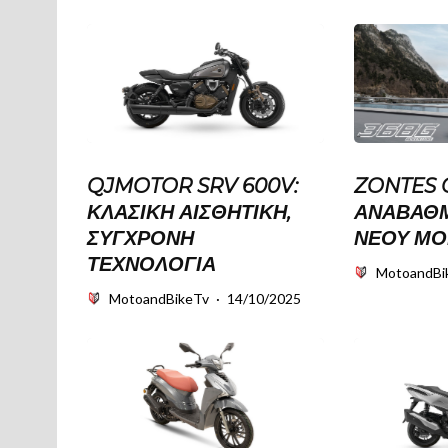
QJMOTOR SRV 600V:
ZONTES G
ΚΛΑΣΙΚΉ ΑΙΣΘΗΤΙΚΉ,
ΑΝΑΒΑΘΜ
ΣΎΓΧΡΟΝΗ
ΝΈΟΥ ΜΟ
ΤΕΧΝΟΛΟΓΊΑ
MotoandBi
MotoandBikeTv
·
14/10/2025