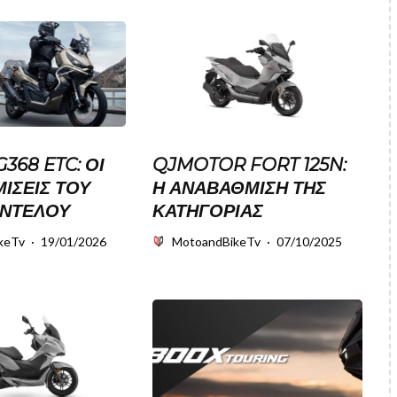
368 ETC: ΟΙ
QJMOTOR FORT 125N:
ΊΣΕΙΣ ΤΟΥ
Η ΑΝΑΒΆΘΜΙΣΗ ΤΗΣ
ΝΤΈΛΟΥ
ΚΑΤΗΓΟΡΊΑΣ
keTv
·
19/01/2026
MotoandBikeTv
·
07/10/2025