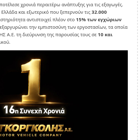
αποτέλεσε χρονιά περαιτέρω ανάπτυξης για τις εξαγωγές.
 Ελλάδα και εξωτερικό που ξεπερνούν τις
32.000
αστηριότητα αντιστοιχεί πλέον στο
15% των εγχώριων
 εξαργυρώνει την εμπιστοσύνη των εργοστασίων, τα οποία
Σ Α.Ε. τη διεύρυνση της παρουσίας τους σε
10 και
ικού.