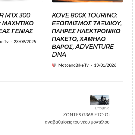
 MTX 300
KOVE 800X TOURING:
: ΜΑΧΗΤΙΚΌ
ΕΞΟΠΛΙΣΜΌΣ ΤΑΞΙΔΙΟΎ,
ΈΑΣ ΓΕΝΙΆΣ
ΠΛΉΡΕΣ ΗΛΕΚΤΡΟΝΙΚΌ
ΠΑΚΈΤΟ, ΧΑΜΗΛΌ
keTv
·
23/09/2025
ΒΆΡΟΣ, ADVENTURE
DNA
MotoandBikeTv
·
13/01/2026
Επόμενο
ZONTES G368 ETC: Οι
αναβαθμίσεις του νέου μοντέλου