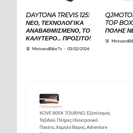
DAYTONA TREVIS 125:
QJMOTOR
ΝΈΟ, ΤΕΧΝΟΛΟΓΙΚΆ
TOP BOX
ΑΝΑΒΑΘΜΙΣΜΈΝΟ, ΤΟ
ΠΌΛΗΣ Ν
ΚΑΛΎΤΕΡΟ… ΠΡΟΣΙΤΌ!
MotoandBi
MotoandBikeTv
·
03/02/2026
Προηγούμενο
KOVE 800X TOURING: Εξοπλισμός
Ταξιδιού, Πλήρες Ηλεκτρονικό
Πακέτο, Χαμηλό Βάρος, Adventure