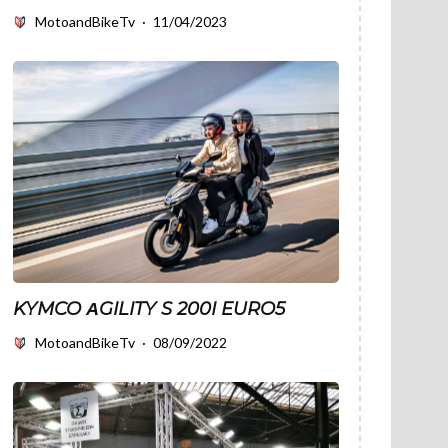
MotoandBikeTv
·
11/04/2023
KYMCO ΑGILITY S 200I EURO5
MotoandBikeTv
·
08/09/2022