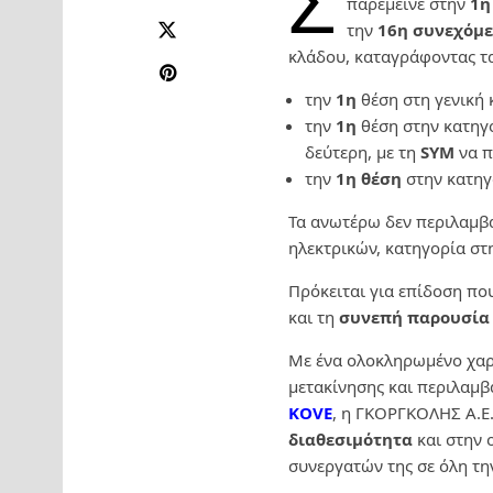
Σ
παρέμεινε στην
1η
την
16η συνεχόμε
κλάδου, καταγράφοντας τ
την
1η
θέση στη γενική 
την
1η
θέση στην κατηγ
δεύτερη, με τη
SYM
να π
την
1η θέση
στην κατηγ
Τα ανωτέρω δεν περιλαμβά
ηλεκτρικών, κατηγορία στ
Πρόκειται για επίδοση πο
και τη
συνεπή παρουσία
Με ένα ολοκληρωμένο χαρ
μετακίνησης και περιλαμβ
KOVE
, η ΓΚΟΡΓΚΟΛΗΣ Α.Ε.
διαθεσιμότητα
και στην 
συνεργατών της σε όλη τη