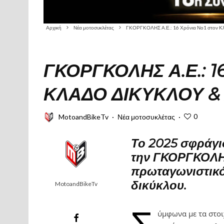
Αρχική
Νέα μοτοσυκλέτας
ΓΚΟΡΓΚΟΛΗΣ Α.Ε.: 16 Χρόνια Νο1 στον Κλ
ΓΚΟΡΓΚΟΛΗΣ Α.Ε.: 1
ΚΛΆΔΟ ΔΙΚΎΚΛΟΥ &
0
MotoandBikeTv
·
Νέα μοτοσυκλέτας
·
Το 2025 σφράγισ
την ΓΚΟΡΓΚΟΛΗΣ
πρωταγωνιστικό
δικύκλου.
MotoandBikeTv
ύμφωνα με τα στοι