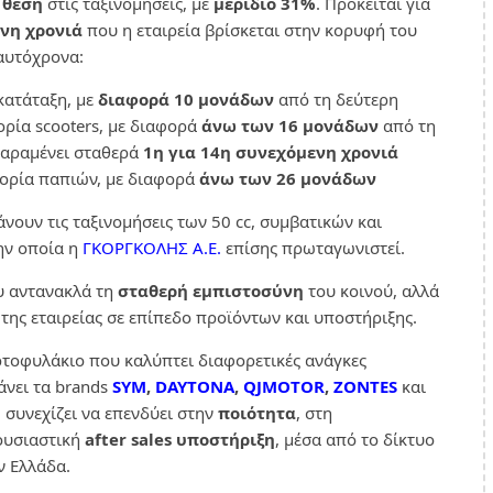
 θέση
στις ταξινομήσεις, με
μερίδιο 31%
. Πρόκειται για
νη χρονιά
που η εταιρεία βρίσκεται στην κορυφή του
αυτόχρονα:
κατάταξη, με
διαφορά
10 μονάδων
από τη δεύτερη
ορία scooters, με διαφορά
άνω των 16 μονάδων
από τη
αραμένει σταθερά
1η για 14η συνεχόμενη χρονιά
ορία παπιών, με διαφορά
άνω των 26 μονάδων
νουν τις ταξινομήσεις των 50 cc, συμβατικών και
ην οποία η
ΓΚΟΡΓΚΟΛΗΣ Α.Ε.
επίσης πρωταγωνιστεί.
υ αντανακλά τη
σταθερή εμπιστοσύνη
του κοινού, αλλά
της εταιρείας σε επίπεδο προϊόντων και υποστήριξης.
τοφυλάκιο που καλύπτει διαφορετικές ανάγκες
άνει τα brands
SYM
,
DAYTONA
,
QJMOTOR
,
ZONTES
και
 συνεχίζει να επενδύει στην
ποιότητα
, στη
ουσιαστική
after sales υποστήριξη
, μέσα από το δίκτυο
ν Ελλάδα.