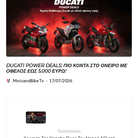
DUCATI POWER DEALS: ΠΙΟ ΚΟΝΤΆ ΣΤΟ ΌΝΕΙΡΟ ΜΕ
ΌΦΕΛΟΣ ΈΩΣ 5.000 ΕΥΡΏ!
MotoandBikeTv
·
17/07/2026
Προηγούμενο
Χορηγία Της Yamaha Προς Τον Νεαρό Αθλητή