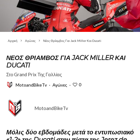
Αρχική
Αγώνες
Νέος Θρίαμβος Για Jack Miller Και Ducati
ΝΈΟΣ ΘΡΊΑΜΒΟΣ ΓΙΑ JACK MILLER ΚΑΙ
DUCATI
Στο Grand Prix Της Γαλλίας
0
MotoandBikeTv
·
Αγώνες
·
MotoandBikeTv
Μόλις δύο εβδομάδες μετά το εντυπωσιακό
«1-2» της
Ducati
στην πίστα της Jerez de