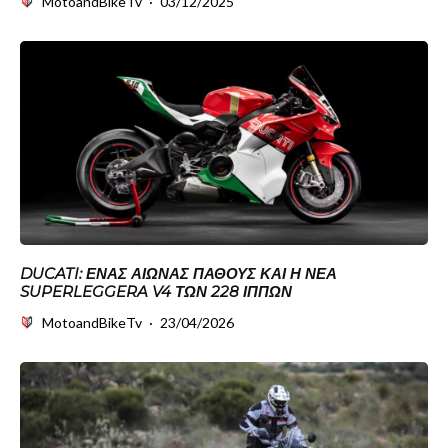
MotoandBikeTv
·
03/12/2025
DUCATI: ΈΝΑΣ ΑΙΏΝΑΣ ΠΆΘΟΥΣ ΚΑΙ Η ΝΈΑ
SUPERLEGGERA V4 ΤΩΝ 228 ΊΠΠΩΝ
MotoandBikeTv
·
23/04/2026