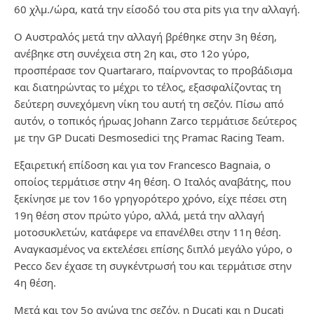
60 χλμ./ώρα, κατά την είσοδό του στα pits για την αλλαγή.
Ο Αυστραλός μετά την αλλαγή βρέθηκε στην 3η θέση,
ανέβηκε στη συνέχεια στη 2η και, στο 12ο γύρο,
προσπέρασε τον Quartararo, παίρνοντας το προβάδισμα
και διατηρώντας το μέχρι το τέλος, εξασφαλίζοντας τη
δεύτερη συνεχόμενη νίκη του αυτή τη σεζόν. Πίσω από
αυτόν, ο τοπικός ήρωας Johann Zarco τερμάτισε δεύτερος
με την GP Ducati Desmosedici της Pramac Racing Team.
Εξαιρετική επίδοση και για τον Francesco Bagnaia, ο
οποίος τερμάτισε στην 4η θέση. Ο Ιταλός αναβάτης, που
ξεκίνησε με τον 16ο γρηγορότερο χρόνο, είχε πέσει στη
19η θέση στον πρώτο γύρο, αλλά, μετά την αλλαγή
μοτοσυκλετών, κατάφερε να επανέλθει στην 11η θέση.
Αναγκασμένος να εκτελέσει επίσης διπλό μεγάλο γύρο, ο
Pecco δεν έχασε τη συγκέντρωσή του και τερμάτισε στην
4η θέση.
Μετά και τον 5ο αγώνα της σεζόν, η Ducati και η Ducati