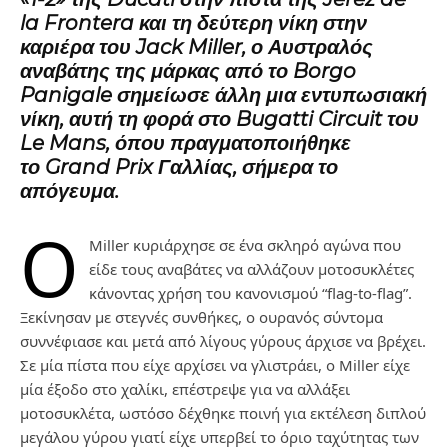
la Frontera και τη δεύτερη νίκη στην
καριέρα του
Jack Miller
, ο Αυστραλός
αναβάτης της μάρκας από το Borgo
Panigale σημείωσε άλλη μια εντυπωσιακή
νίκη, αυτή τη φορά στο
Bugatti Circuit του
Le Mans
, όπου πραγματοποιήθηκε
το
Grand Prix Γαλλίας
, σήμερα το
απόγευμα.
Ο
Miller κυριάρχησε σε ένα σκληρό αγώνα που
είδε τους αναβάτες να αλλάζουν μοτοσυκλέτες
κάνοντας χρήση του κανονισμού “flag-to-flag”.
Ξεκίνησαν με στεγνές συνθήκες, ο ουρανός σύντομα
συννέφιασε και μετά από λίγους γύρους άρχισε να βρέχει.
Σε μία πίστα που είχε αρχίσει να γλιστράει, ο Miller είχε
μία έξοδο στο χαλίκι, επέστρεψε για να αλλάξει
μοτοσυκλέτα, ωστόσο δέχθηκε ποινή για εκτέλεση διπλού
μεγάλου γύρου γιατί είχε υπερβεί το όριο ταχύτητας των