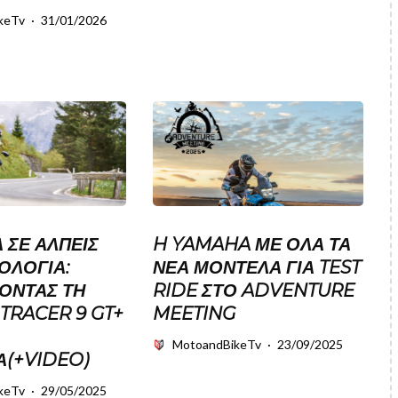
keTv
·
31/01/2026
 ΣΕ ΆΛΠΕΙΣ
H YAMAHA ΜΕ ΟΛΑ ΤΑ
ΟΛΟΓΊΑ:
ΝΕΑ ΜΟΝΤΕΛΑ ΓΙΑ TEST
ΟΝΤΑΣ ΤΗ
RIDE ΣΤΟ ADVENTURE
TRACER 9 GT+
MEETING
MotoandBikeTv
·
23/09/2025
Α(+VIDEO)
keTv
·
29/05/2025