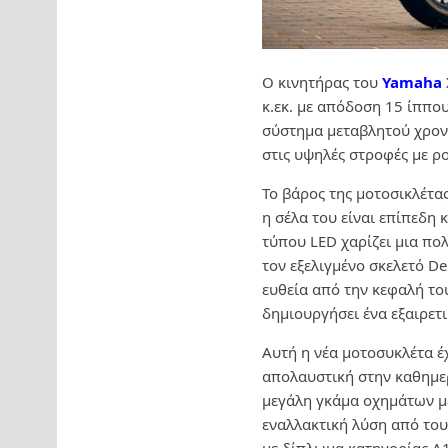
Ο κινητήρας του
Yamaha
κ.εκ. με απόδοση 15 ίππο
σύστημα μεταβλητού χρο
στις υψηλές στροφές με ρο
Το βάρος της μοτοσικλέτας
η σέλα του είναι επίπεδη
τύπου LED χαρίζει μια πολ
τον εξελιγμένο σκελετό D
ευθεία από την κεφαλή του
δημιουργήσει ένα εξαιρετ
Αυτή η νέα μοτοσυκλέτα έχ
απολαυστική στην καθημερ
μεγάλη γκάμα οχημάτων μ
εναλλακτική λύση από του