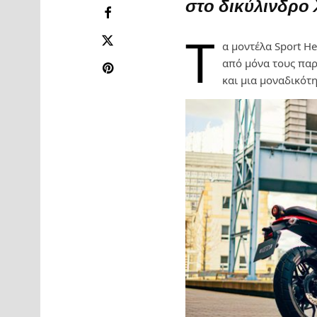
στο δικύλινδρο
Τ
α μοντέλα Sport H
από μόνα τους παρ
και μια μοναδικότ