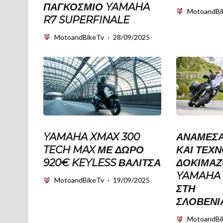
ΠΑΓΚΌΣΜΙΟ YAMAHA
MotoandBi
R7 SUPERFINALE
MotoandBikeTv
·
28/09/2025
YAMAHA XMAX 300
ΑΝΆΜΕΣΑ
TECH MAX ΜΕ ΔΏΡΟ
ΚΑΙ ΤΕΧΝ
920€ KEYLESS ΒΑΛΊΤΣΑ
ΔΟΚΙΜΆΖ
YAMAHA 
MotoandBikeTv
·
19/09/2025
ΣΤΗ
ΣΛΟΒΕΝΊ
MotoandBi