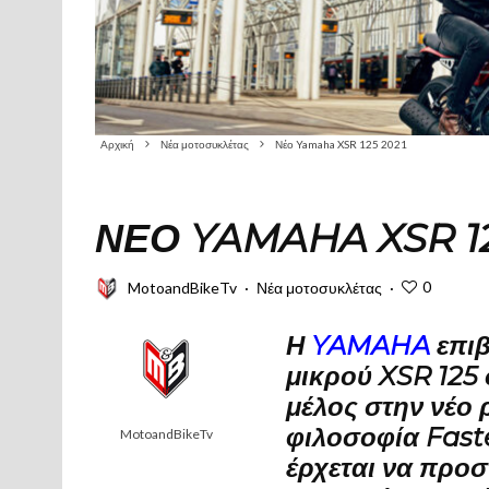
Αρχική
Νέα μοτοσυκλέτας
Νέο Yamaha XSR 125 2021
ΝΈΟ YAMAHA XSR 12
0
MotoandBikeTv
·
Νέα μοτοσυκλέτας
·
Η
YAMAHA
επι
μικρού XSR 125 
μέλος στην νέο 
φιλοσοφία Fast
MotoandBikeTv
έρχεται να προσ