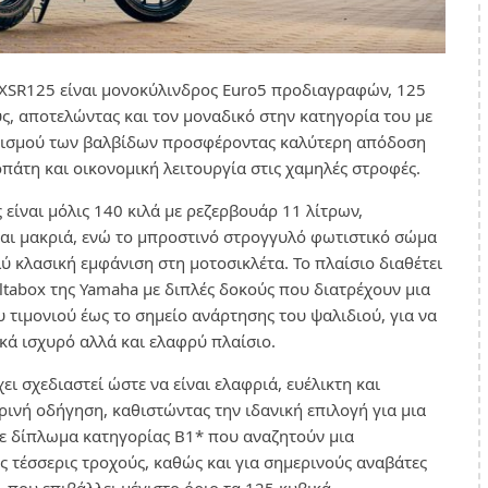
XSR125 είναι μονοκύλινδρος Euro5 προδιαγραφών, 125
υς, αποτελώντας και τον μοναδικό στην κατηγορία του με
νισμού των βαλβίδων προσφέροντας καλύτερη απόδοση
πάτη και οικονομική λειτουργία στις χαμηλές στροφές.
 είναι μόλις 140 κιλά με ρεζερβουάρ 11 λίτρων,
 και μακριά, ενώ το μπροστινό στρογγυλό φωτιστικό σώμα
ύ κλασική εμφάνιση στη μοτοσικλέτα. Το πλαίσιο διαθέτει
eltabox της Yamaha με διπλές δοκούς που διατρέχουν μια
 τιμονιού έως το σημείο ανάρτησης του ψαλιδιού, για να
ικά ισχυρό αλλά και ελαφρύ πλαίσιο.
ει σχεδιαστεί ώστε να είναι ελαφριά, ευέλικτη και
ινή οδήγηση, καθιστώντας την ιδανική επιλογή για μια
ε δίπλωμα κατηγορίας B1* που αναζητούν μια
ς τέσσερις τροχούς, καθώς και για σημερινούς αναβάτες