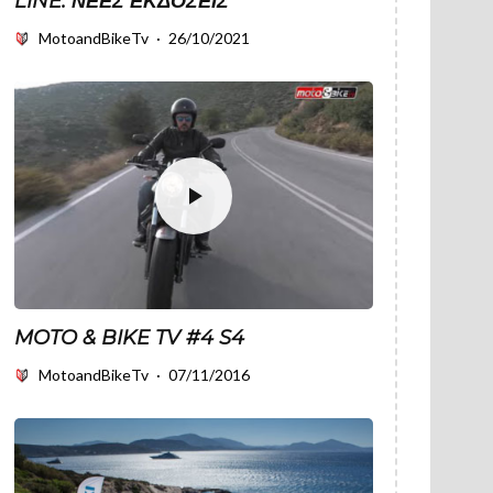
LINE: ΝΈΕΣ ΕΚΔΌΣΕΙΣ
MotoandBikeTv
·
26/10/2021
MOTO & BIKE TV #4 S4
MotoandBikeTv
·
07/11/2016