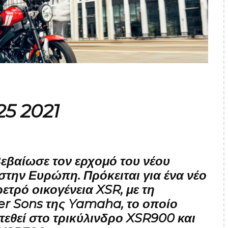
5 2021
βεβαίωσε τον ερχομό του νέου
στην Ευρώπη. Πρόκειται για ένα νέο
ρετρό οικογένεια XSR, με τη
er Sons της Yamaha, το οποίο
τεθεί στο τρικύλινδρο XSR900 και