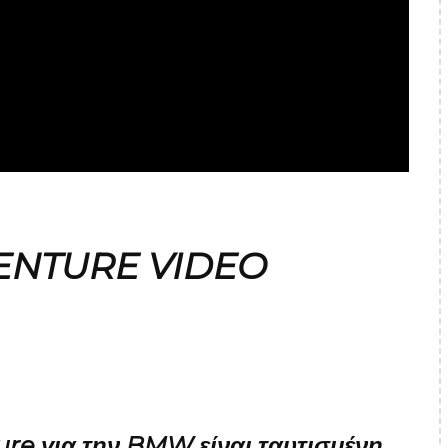
ENTURE VIDEO
re για την BMW είναι ταυτισμένη