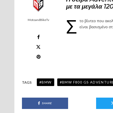
με τα μεγάλα 120
Σ
MotoandBikeTv
το βίντεο που ακο
είναι βασισμένο σ
BMW
BMW F800 GS ADVENTUR
TAGS
SHARE