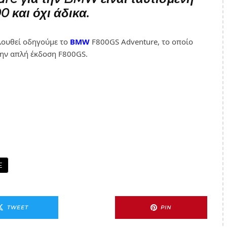
0 και όχι άδικα.
λουθεί οδηγούμε το
BMW
F800GS Adventure, το οποίο
την απλή έκδοση F800GS.
E
TWEET
PIN