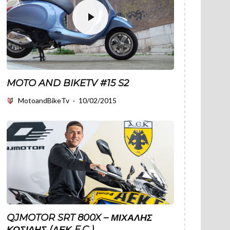
MOTO AND BIKETV #15 S2
MotoandBikeTv
·
10/02/2015
QJMOTOR SRT 800X – ΜΙΧΆΛΗΣ
ΚΟΣΊΔΗΣ (ΑΕΚ F.C.)