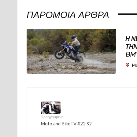
ΠΑΡΌΜΟΙΑ ΆΡΘΡΑ
Η Ν
ΤΗΝ
BM
Mo
Προηγούμενο
Moto and BikeTV #22 S2