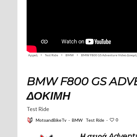
Αρχική
Test Ride
BMW
BMW F800 GS Adventure Video Δοκιμή
BMW F800 GS ADV
ΔΟΚΙΜΉ
Test Ride
0
MotoandBikeTv
·
BMW
Test Ride
·
Η σειρά Adventu