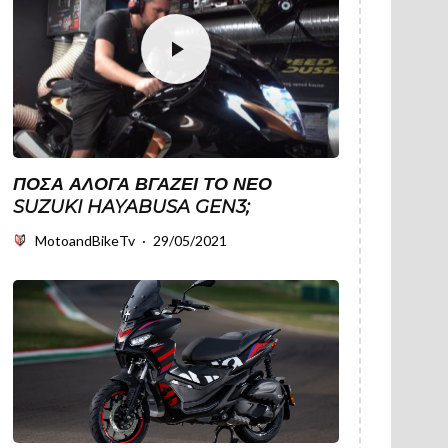
ΠΌΣΑ ΆΛΟΓΑ ΒΓΆΖΕΙ ΤΟ ΝΈΟ
SUZUKI HAYABUSA GEN3;
MotoandBikeTv
·
29/05/2021