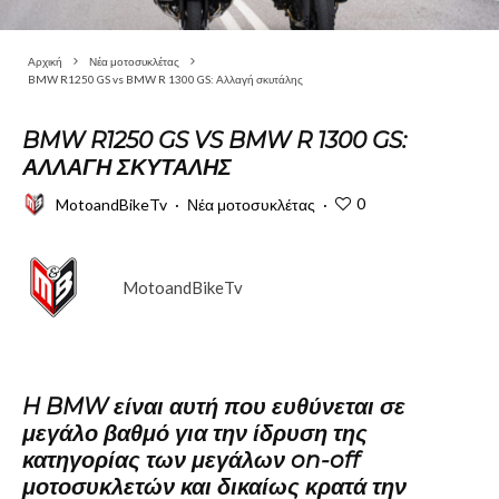
Αρχική
Νέα μοτοσυκλέτας
BMW R1250 GS vs BMW R 1300 GS: Αλλαγή σκυτάλης
BMW R1250 GS VS BMW R 1300 GS:
ΑΛΛΑΓΉ ΣΚΥΤΆΛΗΣ
0
MotoandBikeTv
·
Νέα μοτοσυκλέτας
·
MotoandBikeTv
H BMW είναι αυτή που ευθύνεται σε
μεγάλο βαθμό για την ίδρυση της
κατηγορίας των μεγάλων on-off
μοτοσυκλετών και δικαίως κρατά την