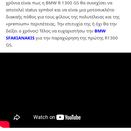
χρόνια είναι πως η BMW R 1300 GS θα συνεχίσει να
αποτελεί status symbol και να είναι μια μοτοσυκλέτα-
διακαής πόθος για τους φίλους της πολυτέλειας και της
«premium» περιπέτειας. Την επιτυχία της ή όχι θα την
δείξει ο χρόνος! Τέλος να ευχαριστήσω την
BMW
SFAKIANAKIS
για την παραχώρηση της πρώτης R1300
GS.