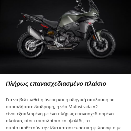
Πλήρως επανασχεδιασμένο πλαίσιο
Για να βελτιωθεί η άνεση και η οδηγική απόλαυση σε
οποιαδήποτε διαδρομή, η νέα
Multistrada
V
2
είναι
εξοπλισμένη με ένα πλήρως επανασχεδιασμένο
πλαίσιο, πίσω υποπλαίσιο και ψαλίδι, τα
οποία
υιοθετούν την ίδια κατασκευαστική φιλοσοφία με