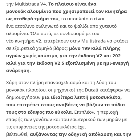
την
Multistrada
V
4.
Το πλαίσιο είναι ένα
μονοκόκ
αλουμίνιο που χρησιμοποιεί τον κινητήρα
ως σταθερό τμήμα του,
το υποπλαίσιο είναι
ένα
ατσάλινο σωληνωτό και το ψαλίδι από χυτευτό
αλουμίνιο.
Όλα αυτά, σε συνδυασμό με τον
νέο
κινητήρα
V
2, επιτρέπουν στην
Multistrada
να φτάσει
σε εξαιρετικά χαμηλό βάρος:
μόνο 199 κιλά πλήρης
υγρών χωρίς καύσιμο, για την έκδοση
V
2 και 202
κιλά για την έκδοση
V
2
S
εξοπλισμένη
με ημι-ενεργή
ανάρτηση.
Χάρη στον πλήρη επανασχεδιασμό και τη λύση του
μονοκόκ πλαισίου, οι μηχανικοί της
Ducati
κατάφεραν να
δημιουργήσουν
μια ιδιαίτερα λεπτή μοτοσυκλέτα,
που επιτρέπει στους αναβάτες να βάζουν τα πόδια
τους στο έδαφος πιο εύκολα.
Επιπλέον, η περιοχή
επαφής των γονάτων και του εσωτερικού των μηρών με
τις επιφάνειες της μοτοσυκλέτας έχει
βελτιωθεί,
αυξάνοντας την οδηγική απόλαυση και την