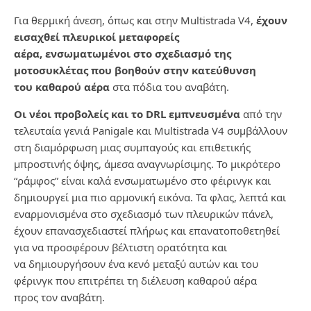
Για θερμική άνεση, όπως και στην
Multistrada
V
4,
έχουν
εισαχθεί πλευρικοί μεταφορείς
αέρα,
ενσωματωμένοι στο σχεδιασμό της
μοτοσυκλέτας που βοηθούν στην κατεύθυνση
του
καθαρού αέρα
στα πόδια του αναβάτη.
Οι νέοι προβολείς και το
DRL
εμπνευσμένα
από την
τελευταία γενιά
Panigale
και
Multistrada
V
4
συμβάλλουν
στη διαμόρφωση μιας συμπαγούς και επιθετικής
μπροστινής όψης, άμεσα αναγνωρίσιμης.
Το μικρότερο
“ράμφος” είναι καλά ενσωματωμένο στο φέιρινγκ και
δημιουργεί μια πιο αρμονική
εικόνα. Τα φλας, λεπτά και
εναρμονισμένα στο σχεδιασμό των πλευρικών πάνελ,
έχουν
επανασχεδιαστεί πλήρως και επανατοποθετηθεί
για να προσφέρουν βέλτιστη ορατότητα και
να
δημιουργήσουν ένα κενό μεταξύ αυτών και του
φέρινγκ που επιτρέπει τη διέλευση καθαρού αέρα
προς
τον αναβάτη.