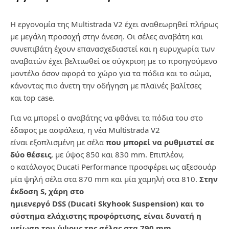
Η εργονομία της
Multistrada
V
2 έχει αναθεωρηθεί πλήρως
με μεγάλη προσοχή στην άνεση. Οι σέλες
αναβάτη και
συνεπιβάτη έχουν επανασχεδιαστεί και η ευρυχωρία των
αναβατών έχει βελτιωθεί σε
σύγκριση με το προηγούμενο
μοντέλο όσον αφορά το χώρο για τα πόδια και το σώμα,
κάνοντας πιο
άνετη την οδήγηση με πλαϊνές βαλίτσες
και
top
case
.
Για να μπορεί ο αναβάτης να φθάνει τα πόδια του στο
έδαφος με ασφάλεια, η νέα
Multistrada
V
2
είναι
εξοπλισμένη με σέλα
που μπορεί να ρυθμιστεί σε
δύο θέσεις
, με ύψος 850 και 830
mm
. Επιπλέον,
ο
κατάλογος
Ducati
Performance
προσφέρει ως αξεσουάρ
μία ψηλή σέλα στα 870
mm
και μία χαμηλή
στα 810.
Στην
έκδοση
S
, χάρη στο
ημιενεργό
DSS
(
Ducati
Skyhook
Suspension
) και το
σύστημα
ελάχιστης προφόρτισης, είναι δυνατή η
μείωση του ύψους της σέλας στα 790
mm
.