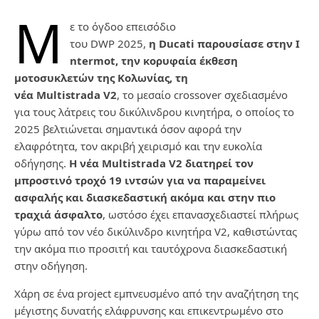
Μ
ε το όγδοο επεισόδιο
του
DWP
2025,
η
Ducati
παρουσίασε
στην
I
ntermot
, την κορυφαία έκθεση
μοτοσυκλετών της Κολωνίας, τη
νέα
Multistrada
V
2
,
το
μεσαίο
crossover
σχεδιασμένο
για τους λάτρεις του δικύλινδρου κινητήρα, ο οποίος το
2025
βελτιώνεται σημαντικά όσον αφορά την
ελαφρότητα, τον ακριβή χειρισμό και την ευκολία
οδήγησης.
Η νέα
Multistrada
V
2 διατηρεί τον
μπροστινό τροχό 19 ιντσών για να παραμείνει
ασφαλής και
διασκεδαστική ακόμα και στην πιο
τραχιά άσφαλτο
, ωστόσο έχει επανασχεδιαστεί πλήρως
γύρω
από τον νέο δικύλινδρο κινητήρα
V
2, καθιστώντας
την ακόμα πιο προσιτή και ταυτόχρονα
διασκεδαστική
στην οδήγηση.
Χάρη σε ένα
project
εμπνευσμένο από την αναζήτηση της
μέγιστης δυνατής ελάφρυνσης και
επικεντρωμένο στο