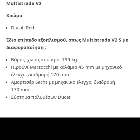
Multistrada V2
Χρώμα
Ducati Red
Ίδιο επίπεδο εξοπλισμού, όπως
Multistrada
V
2
S
με
διαφοροποίηση :
Βάρος, χω
ρίς καύσιμο: 199 kg
Πιρούνι
Marzocchi
με καλάμια 45
mm
με μηχανικό
έλεγχο, διαδρομή 170
mm
Αμορτισέρ
Sachs
με μηχανικό έλεγχο, διαδρομή
170
mm
Σύστημα πολυμέσων Ducati