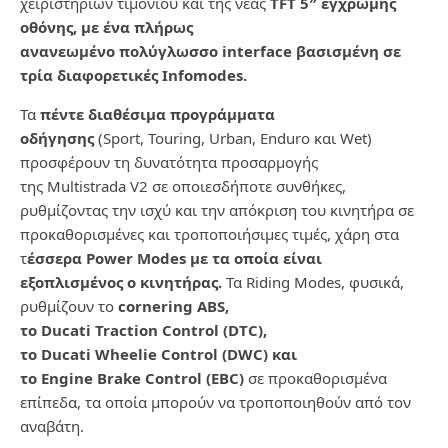
χειριστηρίων τιμονιού και της νέας
TFT
5″ έγχρωμης
οθόνης, με ένα πλήρως
ανανεωμέν
o
πολύγλωσσο
interface
βασισμένη σε
τρία διαφορετικές
Infomodes
.
Τα
πέντε διαθέσιμα προγράμματα
οδήγησης
(
Sport
,
Touring
,
Urban
,
Enduro
και
Wet
)
προσφέρουν τη δυνατότητα προσαρμογής
της
Multistrada
V
2 σε οποιεσδήποτε συνθήκες,
ρυθμίζοντας την ισχύ και την απόκριση του κινητήρα σε
προκαθορισμένες και τροποποιήσιμες τιμές, χάρη στα
τ
έσσερα
Power
Modes
με τα οποία είναι
εξοπλισμένος ο κινητήρας.
Τα
Riding
Modes
, φυσικά,
ρυθμίζουν το
cornering
ABS
,
το
Ducati
Traction
Control
(
DTC
),
το
Ducati
Wheelie
Control
(
DWC
) και
το
Engine
Brake
Control
(
EBC
)
σε προκαθορισμένα
επίπεδα, τα οποία μπορούν να τροποποιηθούν από τον
αναβάτη.