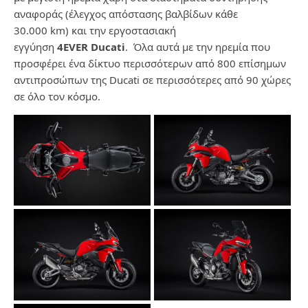
αναφοράς (έλεγχος απόστασης βαλβίδων κάθε
30.000
km
) και την εργοστασιακή
εγγύηση
4
EVER
Ducati
. Όλα αυτά με την ηρεμία που
προσφέρει ένα δίκτυο περισσότερων από 800 επίσημων
αντιπροσώπων της
Ducati
σε περισσότερες από 90 χώρες
σε όλο τον κόσμο.