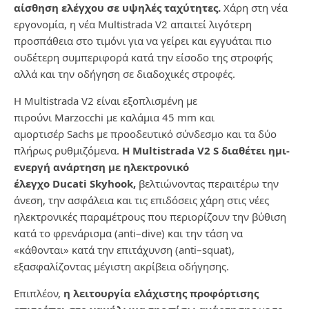
αίσθηση ελέγχου σε υψηλές ταχύτητες.
Χάρη στη νέα
εργονομία, η νέα
Multistrada
V
2 απαιτεί λιγότερη
προσπάθεια στο τιμόνι για να γείρει και εγγυάται πιο
ουδέτερη συμπεριφορά κατά την είσοδο της στροφής
αλλά και την οδήγηση σε διαδοχικές στροφές.
Η
Multistrada
V
2 είναι εξοπλισμένη με
πιρούνι
Marzocchi
με καλάμια 45
mm
και
αμορτισέρ
Sachs
με προοδευτικό σύνδεσμο και τα δύο
πλήρως ρυθμιζόμενα.
Η
Multistrada
V
2
S
διαθέτει ημι-
ενεργή ανάρτηση με ηλεκτρονικό
έλεγχο
Ducati
Skyhook
,
βελτιώνοντας περαιτέρω την
άνεση, την ασφάλεια και τις επιδόσεις χάρη στις νέες
ηλεκτρονικές παραμέτρους που περιορίζουν την βύθιση
κατά το φρενάρισμα (
anti
–
dive
) και την τάση να
«κάθονται» κατά την επιτάχυνση (
anti
–
squat
),
εξασφαλίζοντας μέγιστη ακρίβεια οδήγησης.
Επιπλέον,
η λειτουργία ελάχιστης προφόρτισης