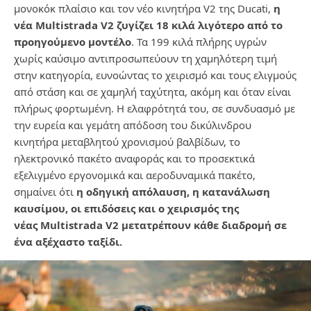
μονοκόκ πλαίσιο και τον νέο κινητήρα
V
2 της
Ducati
,
η
νέα
Multistrada
V
2 ζυγίζει
18 κιλά λιγότερο από το
προηγούμενο μοντέλο
.
Τα 199 κιλά πλήρης υγρών
χωρίς καύσιμο
αντιπροσωπεύουν τη χαμηλότερη τιμή
στην κατηγορία, ευνοώντας το χειρισμό και τους ελιγμούς
από
στάση και σε χαμηλή ταχύτητα, ακόμη και όταν είναι
πλήρως φορτωμένη. Η ελαφρότητά του, σε
συνδυασμό με
την ευρεία και γεμάτη απόδοση του δικύλινδρου
κινητήρα μεταβλητού χρονισμού
βαλβίδων, το
ηλεκτρονικό πακέτο αναφοράς και το προσεκτικά
εξελιγμένο εργονομικά και
αεροδυναμικά πακέτο,
σημαίνει ότι
η
οδηγική απόλαυση, η κατανάλωση
καυσίμου, οι επιδόσεις
και ο χειρισμός της
νέας
Multistrada
V
2 μετατρέπουν κάθε διαδρομή σε
ένα αξέχαστο ταξίδι.