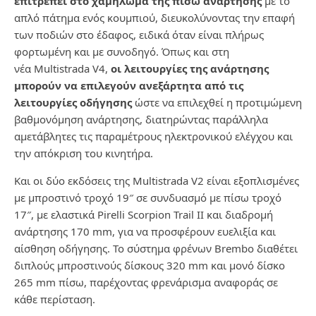
επιτρέπει στο χαμήλωμα της πίσω ανάρτησης
με το
απλό πάτημα ενός κουμπιού, διευκολύνοντας την επαφή
των ποδιών στο έδαφος, ειδικά όταν είναι πλήρως
φορτωμένη και με συνοδηγό. Όπως και στη
νέα
Multistrada
V
4,
οι λειτουργίες της ανάρτησης
μπορούν να επιλεγούν ανεξάρτητα από τις
λειτουργίες οδήγησης
ώστε να επιλεχθεί η προτιμώμενη
βαθμονόμηση ανάρτησης, διατηρώντας παράλληλα
αμετάβλητες τις παραμέτρους ηλεκτρονικού ελέγχου και
την απόκριση του κινητήρα.
Και οι δύο εκδόσεις της
Multistrada
V
2 είναι εξοπλισμένες
με μπροστινό τροχό 19″ σε συνδυασμό με πίσω τροχό
17″, με ελαστικά
Pirelli
Scorpion
Trail
II
και διαδρομή
ανάρτησης 170
mm
, για να προσφέρουν ευελιξία και
αίσθηση οδήγησης. Το σύστημα φρένων
Brembo
διαθέτει
διπλούς μπροστινούς δίσκους 320
mm
και μονό δίσκο
265
mm
πίσω, παρέχοντας φρενάρισμα αναφοράς σε
κάθε περίσταση.