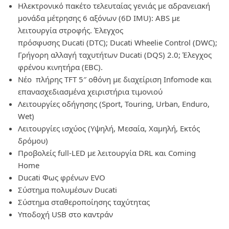
Ηλεκτρονικό πακέτο τελευταίας γενιάς με αδρανειακή
μονάδα μέτρησης 6 αξόνων (6
D
IMU
):
ABS
με
λειτουργία στροφής. Έλεγχος
πρόσφυσης
Ducati
(
DTC
);
Ducati
Wheelie
Control
(
DWC
);
Γρήγορη αλλαγή ταχυτήτων
Ducati
(
DQS
) 2.0; Έλεγχος
φρένου κινητήρα (
EBC
).
Νέο πλήρης
TFT
5″ οθόνη με διαχείριση
Infomode
και
επανασχεδιασμένα χειριστήρια τιμονιού
Λειτουργίες οδήγησης (Sport, Touring, Urban, Enduro,
Wet)
Λειτουργίες ισχύος (Υψηλή, Μεσαία, Χαμηλή, Εκτός
δρόμου)
Προβολείς full-LED με λειτουργία DRL και Coming
Home
Ducati Φως φρένων EVO
Σύστημα πολυμέσων Ducati
Σύστημα σταθεροποίησης ταχύτητας
Υποδοχή USB στο καντράν