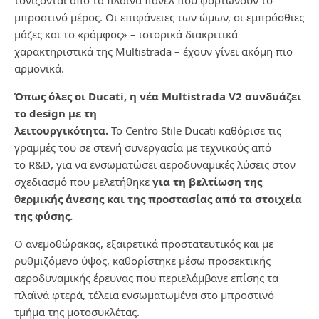
τονίζονται από τα πλαϊνά πάνελ που
φορτώνουν το
μπροστινό μέρος. Οι επιφάνειες των ώμων, οι εμπρόσθιες
μάζες και το «ράμφος» –
ιστορικά διακριτικά
χαρακτηριστικά της
Multistrada
– έχουν γίνει ακόμη πιο
αρμονικά.
Όπως όλες οι
Ducati
, η νέα
Multistrada
V
2 συνδυάζει
το
design
με τη
λειτουργικότητα.
Το
Centro
Stile
Ducati
καθόρισε τις
γραμμές του σε στενή συνεργασία με τεχνικούς από
το
R
&
D
, για να
ενσωματώσει αεροδυναμικές λύσεις στον
σχεδιασμό που μελετήθηκε
για τη βελτίωση της
θερμικής
άνεσης και της προστασίας από τα στοιχεία
της φύσης.
Ο ανεμοθώρακας, εξαιρετικά προστατευτικός και με
ρυθμιζόμενο ύψος, καθορίστηκε μέσω
προσεκτικής
αεροδυναμικής έρευνας που περιελάμβανε επίσης τα
πλαϊνά φτερά, τέλεια
ενσωματωμένα στο μπροστινό
τμήμα της μοτοσυκλέτας.