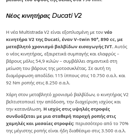
Νέος κινητήρας
Ducati
V
2
Η νέα
Multistrada
V
2 είναι εξοπλισμένη με τον
νέο
κινητήρα
V
2 της
Ducati
, έναν
V
–
twin
90°, 890
cc
,
με
μεταβλητό χρονισμό βαλβίδων εισαγωγής
IVT
.
Αυτός
ο νέος κινητήρας, εξαιρετικά συμπαγής
και ελαφρύς –
βάρους μόλις 54,9 κιλών – συμβάλλει σημαντικά στη
μείωση του βάρους της
μοτοσυκλέτας. Σε αυτή τη
διαμόρφωση αποδίδει 115 ίππους στις 10.750 σ.α.λ. και
92
Nm
ροπής στις
8.250 σ.α.λ.
Χάρη στον μεταβλητό χρονισμό βαλβίδων, ο κινητήρας
V
2
βελτιστοποιεί την απόδοση, την διαχείριση
ισχύος και
την κατανάλωση.
Η ισχύς στις υψηλές στροφές
συνδυάζεται με μια σταθερή παροχή
ροπής στις
χαμηλές και μεσαίες στροφές:
περισσότερο από το 70%
της μέγιστης ροπής είναι ήδη
διαθέσιμο στις 3.500 σ.α.λ.