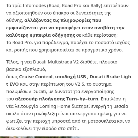
Τα τρία
Infomodes
(
Road
,
Road
Pro
και
Rally
) επιτρέπουν
να αξιοποιηθούν στο έπακρο οι δυνατότητες της
οθόνης,
αλλάζοντας τις πληροφορίες που
εμφανίζονται για να προσφέρει στον αναβάτη την
καλύτερη εμπειρία οδήγησης
σε κάθε περίσταση:
Το
Road
Pro
, για παράδειγμα, παρέχει το ποσοστό ισχύος
και ροπής που χρησιμοποιείται σε πραγματικό χρόνο.
Τέλος, η νέα
Ducati
Multistrada
V
2 διαθέτει πλούσιο
βασικό εξοπλισμό,
όπως
Cruise
Control
,
υποδοχή
USB
,
Ducati
Brake
Ligh
t
EVO
και, στην περίπτωση του
V
2
S
, το σύστημα
πολυμέσων
Ducati
, με δυνατότητα ενεργοποίησης
του
αξεσουάρ πλοήγησης
Turn
–
by
–
turn
. Επιπλέον, η
νέα λειτουργία
Coming
Home
διατηρεί ενεργή τη μεσαία
σκάλα όταν η ανάφλεξη είναι απενεργοποιημένη, για να
φωτίζει την περιοχή μπροστά από τη μοτοσυκλέτα και να
διευκολύνει την είσοδο στο σπίτι.