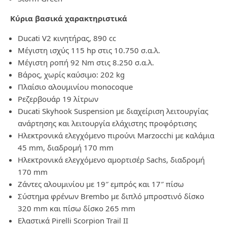
Κύρια βασικά χαρακτηριστικά
Ducati V2 κινητήρας, 890 cc
Μέγιστη ισχύς 115
hp
στις 10.750 σ.α.λ.
Μέγιστη ροπή 92
Nm
στις 8.250 σ.α.λ.
Βάρος,
χωρίς καύσιμο: 202 kg
Πλαίσιο αλουμινίου monocoque
Ρεζερβουάρ 19 λίτρων
Ducati
Skyhook
Suspension
με διαχείριση λειτουργίας
ανάρτησης και λειτουργία ελάχιστης προφόρτισης
Ηλεκτρονικά ελεγχόμενο πιρούνι
Marzocchi
με καλάμια
45
mm
, διαδρομή 170
mm
Ηλεκτρονικά ελεγχόμενο αμορτισέρ
Sachs
, διαδρομή
170
mm
Ζάντες αλουμινίου με 19″ εμπρός και 17″ πίσω
Σύστημα φρένων
Brembo
με διπλό μπροστινό δίσκο
320
mm
και πίσω δίσκο 265
mm
Ελαστικά Pirelli Scorpion Trail II