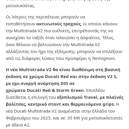
μοτοσυκλέτας.
Οι λάτρεις της περιπέτειας μπορούν να
τοποθετήσουν
ακτινωτούς τροχούς
, οι οποίοι κάνουν
την
Multistrada
V
2 πιο ευέλικτη, επιτρέποντάς της να
συνεχίσει το ταξίδι όταν τελειώσει η άσφαλτος. Τέλος,
όσοι θέλουν να βελτιώσουν την
Multistrada
V
2
αλλάζοντας τον ήχο της εξάτμισης, μπορούν να επιλέξουν
από τις διάφορες λύσεις που προσφέρει η
Termignoni
.
Η νέα
Multistrada
V
2 θα είναι διαθέσιμη στη βασική
έκδοση σε χρώμα
Ducati
Red
και στην έκδοση
V
2
S
,
με ημι-ενεργή ανάρτηση
DSS
σε
χρώματα
Ducati
Red
&
Storm
Green
.
Επιπλέον
διατίθεται η επιλογή του
εξοπλισμού
Travel
, με πλαϊνές
βαλίτσες, κεντρικό σταντ και θερμαινόμενα
grips
.
Η
νέα
Ducati
Multistrada
V
2 αναμένεται στην Ελλάδα τον
Φεβρουάριο του 2025, και σε 35
kW
για μοτοσυκλετιστές
με άδεια
A
2.