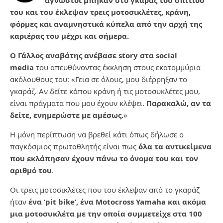
άγνωστοι μπήκαν στο γκαράζ του σπιτιού
του και του έκλεψαν τρεις μοτοσικλέτες, κράνη,
φόρμες και αναμνηστικά κύπελα από την αρχή της
καριέρας του μέχρι και σήμερα.
Ο Γάλλος αναβάτης ανέβασε story στα social
media
του απευθύνοντας έκκληση στους εκατομμύρια
ακόλουθους του: «Γεια σε όλους, μου διέρρηξαν το
γκαράζ. Αν δείτε κάπου κράνη ή τις μοτοσυκλέτες μου,
είναι πράγματα που μου έχουν κλέψει.
Παρακαλώ, αν τα
δείτε, ενημερώστε με αμέσως.
»
Η μόνη περίπτωση να βρεθεί κάτι όπως δήλωσε ο
παγκόσμιος πρωταθλητής είναι πως
όλα τα αντικείμενα
που εκλάπησαν έχουν πάνω το όνομα του και τον
αριθμό του
.
Οι τρεις μοτοσικλέτες που του έκλεψαν από το γκαράζ
ήταν
ένα ‘pit bike’, ένα Motocross Yamaha και ακόμα
μια μοτοσυκλέτα με την οποία συμμετείχε στα 100