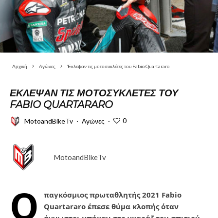
Αρχική
Αγώνες
Έκλεψαν τις μοτοσυκλέτες του Fabio Quartararo
ΈΚΛΕΨΑΝ ΤΙΣ ΜΟΤΟΣΥΚΛΈΤΕΣ ΤΟΥ
FABIO QUARTARARO
0
MotoandBikeTv
·
Αγώνες
·
MotoandBikeTv
Ο
παγκόσμιος πρωταθλητής 2021 Fabio
Quartararo έπεσε θύμα κλοπής όταν