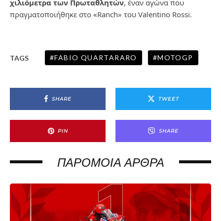
χιλιόμετρα των Πρωταθλητών
, έναν αγώνα που
πραγματοποιήθηκε στο «Ranch» του Valentino Rossi.
FABIO QUARTARARO
MOTOGP
TAGS
SHARE
TWEET
PIN
SHARE
ΠΑΡΌΜΟΙΑ ΆΡΘΡΑ