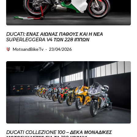
DUCATI: ΈΝΑΣ ΑΙΏΝΑΣ ΠΆΘΟΥΣ ΚΑΙ Η ΝΈΑ
SUPERLEGGERA V4 ΤΩΝ 228 ΊΠΠΩΝ
MotoandBikeTv
·
23/04/2026
DUCATI COLLEZIONE 100 – ΔΈΚΑ ΜΟΝΑΔΙΚΈΣ