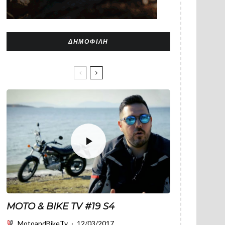
ΔΗΜΟΦΙΛΉ
MOTO & BIKE TV #19 S4
MotoandBikeTv
·
12/03/2017