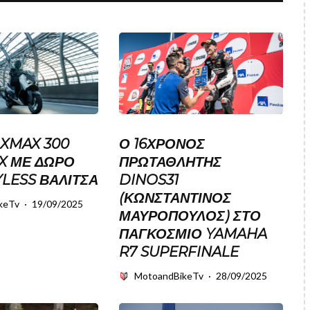
XMAX 300
Ο 16ΧΡΟΝΟΣ
X ΜΕ ΔΏΡΟ
ΠΡΩΤΑΘΛΗΤΉΣ
YLESS ΒΑΛΊΤΣΑ
DINOS31
(ΚΩΝΣΤΑΝΤΊΝΟΣ
keTv
·
19/09/2025
ΜΑΥΡΌΠΟΥΛΟΣ) ΣΤΟ
ΠΑΓΚΌΣΜΙΟ YAMAHA
R7 SUPERFINALE
MotoandBikeTv
·
28/09/2025