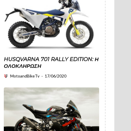
HUSQVARNA 701 RALLY EDITION: Η
ΟΛΟΚΛΉΡΩΣΗ
MotoandBikeTv
·
17/06/2020