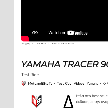
Αρχική
Test Ride
Yamaha Tracer 900 GT
YAMAHA TRACER 9
Test Ride
MotoandBikeTv
·
Test Ride
Videos
Yamaha
·
Δ
ίπλα στο best-sell
έκδοση με την ονομ