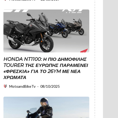
HONDA NT1100: Η ΠΙΟ ΔΗΜΟΦΙΛΉΣ
TOURER ΤΗΣ ΕΥΡΏΠΗΣ ΠΑΡΑΜΈΝΕΙ
«ΦΡΈΣΚΙΑ» ΓΙΑ ΤΟ 26YM ΜΕ ΝΈΑ
ΧΡΏΜΑΤΑ
MotoandBikeTv
·
08/10/2025