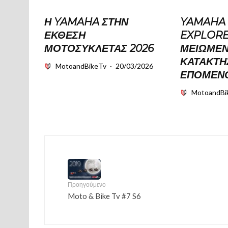
Η YAMAHA ΣΤΗΝ
YAMAHA 
ΈΚΘΕΣΗ
EXPLORE
ΜΟΤΟΣΥΚΛΈΤΑΣ 2026
ΜΕΙΩΜΈΝΗ
ΚΑΤΑΚΤΉ
MotoandBikeTv
·
20/03/2026
ΕΠΌΜΕΝΟ
MotoandBi
Προηγούμενο
Moto & Bike Tv #7 S6