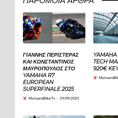
ΠΑΡΌΜΟΙΑ ΆΡΘΡΑ
ΓΙΆΝΝΗΣ ΠΕΡΙΣΤΕΡΆΣ
YAMAHA 
ΚΑΙ ΚΩΝΣΤΑΝΤΊΝΟΣ
TECH MA
ΜΑΥΡΌΠΟΥΛΟΣ ΣΤΟ
920€ KE
YAMAHA R7
MotoandBi
EUROPEAN
SUPERFINALE 2025
MotoandBikeTv
·
19/09/2025